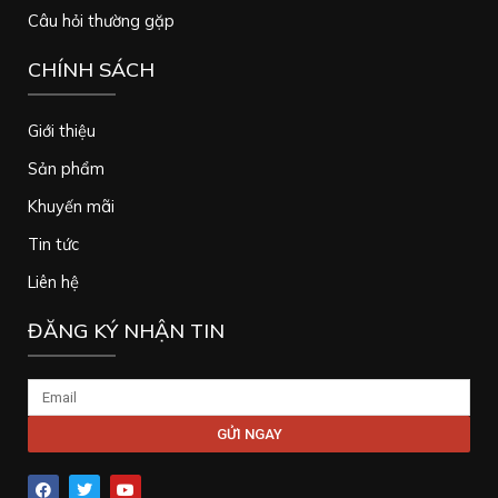
Câu hỏi thường gặp
CHÍNH SÁCH
Giới thiệu
Sản phẩm
Khuyến mãi
Tin tức
Liên hệ
ĐĂNG KÝ NHẬN TIN
Email
GỬI NGAY
Alternative:
F
T
Y
a
w
o