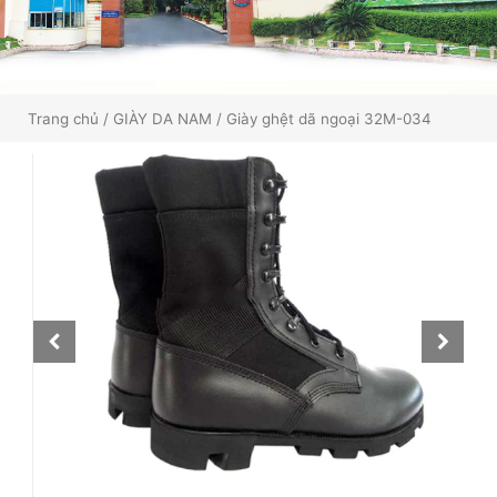
Trang chủ
/
GIÀY DA NAM
/ Giày ghệt dã ngoại 32M-034