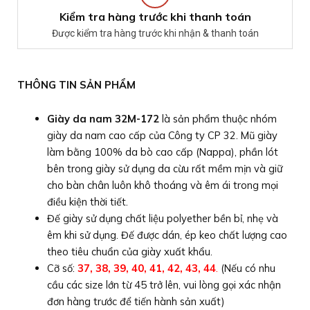
Kiểm tra hàng trước khi thanh toán
Được kiểm tra hàng trước khi nhận & thanh toán
THÔNG TIN SẢN PHẨM
Giày da nam 32M-172
là sản phẩm thuộc nhóm
giày da nam cao cấp của Công ty CP 32. Mũ giày
làm bằng 100% da bò cao cấp (Nappa), phần lót
bên trong giày sử dụng da cừu rất mềm mịn và giữ
cho bàn chân luôn khô thoáng và êm ái trong mọi
điều kiện thời tiết.
Đế giày sử dụng chất liệu polyether bền bỉ, nhẹ và
êm khi sử dụng. Đế được dán, ép keo chất lượng cao
theo tiêu chuẩn của giày xuất khẩu.
Cỡ số:
37, 38, 39, 40, 41, 42, 43, 44
.
(Nếu có nhu
cầu các size lớn từ 45 trở lên, vui lòng gọi xác nhận
đơn hàng trước để tiến hành sản xuất)