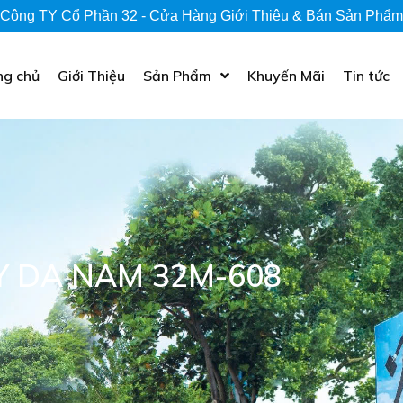
Công TY Cổ Phần 32 - Cửa Hàng Giới Thiệu & Bán Sản Phẩm
ng chủ
Giới Thiệu
Sản Phẩm
Khuyến Mãi
Tin tức
Y DA NAM 32M-608