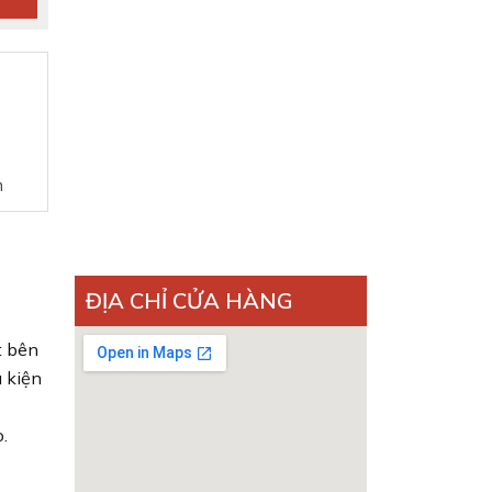
n
ĐỊA CHỈ CỬA HÀNG
t bên
 kiện
.