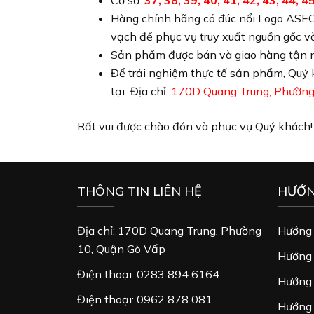
Cỡ số:
37, 38, 39, 40, 41, 42, 43, 44, 45
Hàng chính hãng có đúc nổi Logo ASECO
vạch để phục vụ truy xuất nguồn gốc và
Sản phẩm được bán và giao hàng tận nơ
Để trải nghiệm thực tế sản phẩm, Quý 
tại Địa chỉ:
170D Quang Trung, Phường
Rất vui được chào đón và phục vụ Quý khách!
THÔNG TIN LIÊN HỆ
HƯỚN
Địa chỉ: 170D Quang Trung, Phường
Hướng 
10, Quận Gò Vấp
Hướng 
Điện thoại: 0283 894 6164
Hướng 
Điện thoại: 0962 878 081
Hướng 