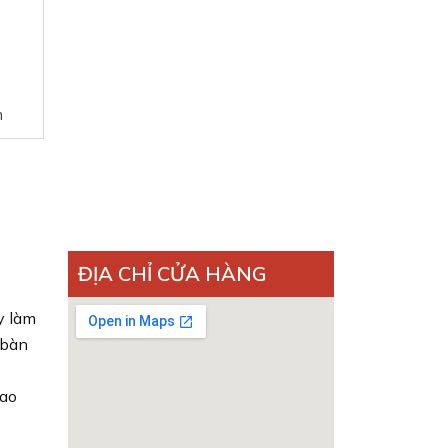
n
ĐỊA CHỈ CỬA HÀNG
y làm
 bàn
cao