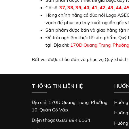
Sản phẩm được thiết kế giả buộc dây rấ
Cỡ số:
37, 38, 39, 40, 41, 42, 43, 44, 45
Hàng chính hãng có đúc nổi Logo ASECO
vạch để phục vụ truy xuất nguồn gốc và
Sản phẩm được bán và giao hàng tận nơ
Để trải nghiệm thực tế sản phẩm, Quý 
tại Địa chỉ:
170D Quang Trung, Phường
Rất vui được chào đón và phục vụ Quý khách!
THÔNG TIN LIÊN HỆ
HƯỚN
Địa chỉ: 170D Quang Trung, Phường
Hướng 
10, Quận Gò Vấp
Hướng 
Điện thoại: 0283 894 6164
Hướng 