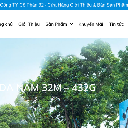
Công TY Cổ Phần 32 - Cửa Hàng Giới Thiệu & Bán Sản Phẩm
ng chủ
Giới Thiệu
Sản Phẩm
Khuyến Mãi
Tin tức
 DA NAM 32M – 432G