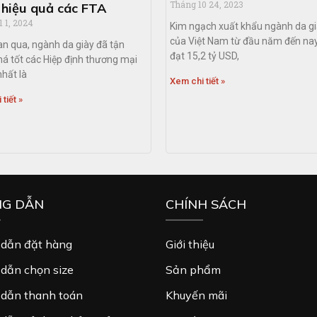
Tháng 10 24, 2023
 hiệu quả các FTA
1 1, 2024
Kim ngạch xuất khẩu ngành da g
của Việt Nam từ đầu năm đến na
an qua, ngành da giày đã tận
đạt 15,2 tỷ USD,
á tốt các Hiệp định thương mại
nhất là
Xem chi tiết »
tiết »
G DẪN
CHÍNH SÁCH
dẫn đặt hàng
Giới thiệu
dẫn chọn size
Sản phẩm
dẫn thanh toán
Khuyến mãi