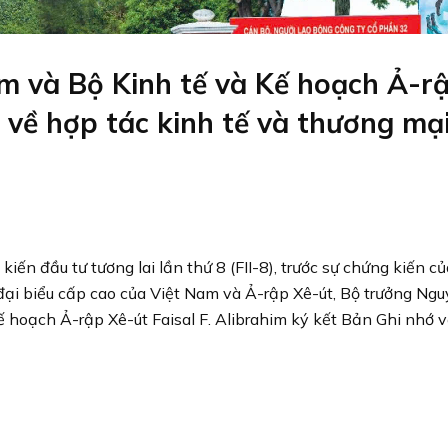
 và Bộ Kinh tế và Kế hoạch Ả-r
 về hợp tác kinh tế và thương mạ
iến đầu tư tương lai lần thứ 8 (FII-8), trước sự chứng kiến c
i biểu cấp cao của Việt Nam và Ả-rập Xê-út, Bộ trưởng Ng
 hoạch Ả-rập Xê-út Faisal F. Alibrahim ký kết Bản Ghi nhớ 