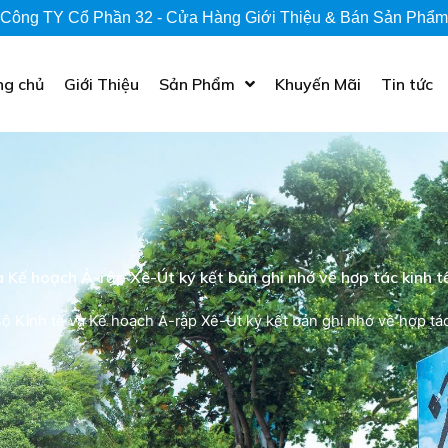
Công TY Cổ Phần 32 - Cửa Hàng Giới Thiệu & Bán Sản Phẩm
ng chủ
Giới Thiệu
Sản Phẩm
Khuyến Mãi
Tin tức
 Kế hoạch Ả-rập Xê-Út ký kết bản ghi nhớ về hợp tác kinh t
 Kinh tế và Kế hoạch Ả-rập Xê-Út ký kết bản ghi nhớ về hợp tác