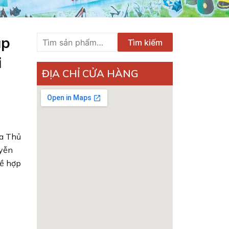
ập
Tìm
Tìm kiếm
kiếm:
i
ĐỊA CHỈ CỬA HÀNG
ủa Thủ
uyễn
về hợp