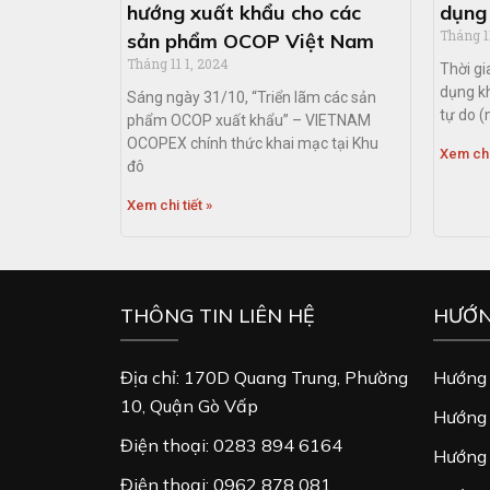
hướng xuất khẩu cho các
dụng
Tháng 1
sản phẩm OCOP Việt Nam
Tháng 11 1, 2024
Thời gi
dụng kh
Sáng ngày 31/10, “Triển lãm các sản
tự do (
phẩm OCOP xuất khẩu” – VIETNAM
OCOPEX chính thức khai mạc tại Khu
Xem chi 
đô
Xem chi tiết »
THÔNG TIN LIÊN HỆ
HƯỚN
Địa chỉ: 170D Quang Trung, Phường
Hướng 
10, Quận Gò Vấp
Hướng 
Điện thoại: 0283 894 6164
Hướng 
Điện thoại: 0962 878 081