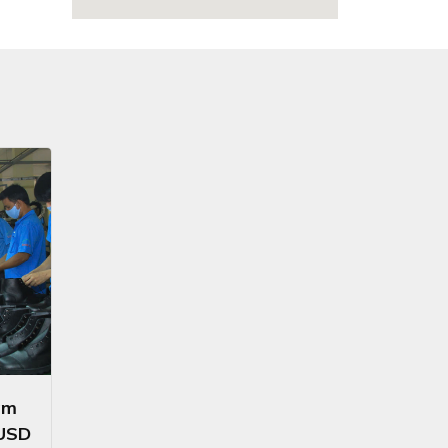
ăm
 USD